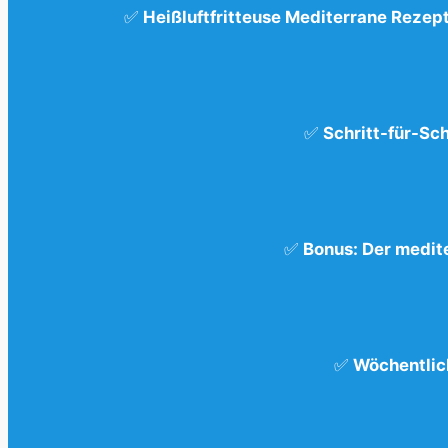
✅
Heißluftfritteuse Mediterrane Rezep
✅
Schritt-für-Sch
✅
Bonus: Der medit
✅
Wöchentlic