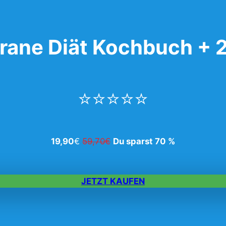
rane Diät Kochbuch +
⭐⭐⭐⭐⭐
19,90
€
59,70€
Du sparst 70 %
JETZT KAUFEN