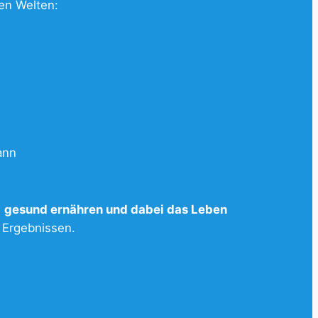
en Welten:
ann
h
gesund ernähren und dabei das Leben
 Ergebnissen.