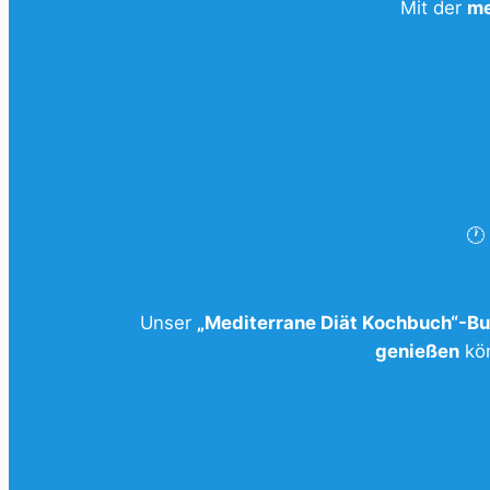
Mit der
me
🕐
Unser
„Mediterrane Diät Kochbuch“-B
genießen
kön