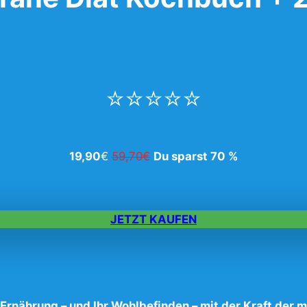
⭐⭐⭐⭐⭐
19,90
€
59,70€
Du sparst 70 %
JETZT KAUFEN
 Ernährung – und Ihr Wohlbefinden – mit der Kraft der 